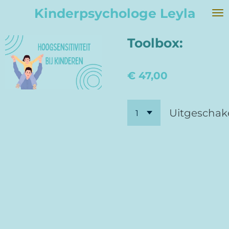
Kinderpsychologe Leyla
Ga
direct
naar
Toolbox:
de
hoofdinhoud
€ 47,00
Uitgeschak